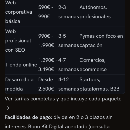
Web
590€ -
2-3
Autónomos,
corporativa
990€
semanas
profesionales
básica
Web
990€ -
3-5
Pymes con foco en
profesional
1.990€
semanas
captación
con SEO
1.290€ -
4-7
Comercios,
Tienda online
3.490€
semanas
ecommerce
Desarrollo a
Desde
4-12
Startups,
medida
2.500€
semanas
plataformas, B2B
Ver tarifas completas y qué incluye cada paquete
→
Facilidades de pago
: divide en 2 o 3 plazos sin
intereses. Bono Kit Digital aceptado (consulta