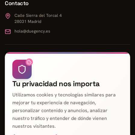
Contacto
Calle Sierra del Torcal 4
28031 Madrid
hola@duegency.es
Diseño Web en la Comunidad de Madrid
Diseño Web Leganés
Diseño Web Getafe
Diseño Web Fuenlabrada
Diseño Web Alcorcón
Diseño Web Parla
Tu privacidad nos importa
Diseño Web Móstoles
Diseño Web Rivas-Vaciamadrid
Diseño Web Alcalá de Henares
Diseño Web Torrejón de Ardoz
Utilizamos cookies y tecnologías similares para
Diseño Web Alcobendas
Diseño Web Las Rozas
Diseño Web Pozuelo de Alarcón
mejorar tu experiencia de navegación,
Diseño Web San Sebastián de los Reyes
Diseño Web Coslada
personalizar contenido y anuncios, analizar
Diseño Web Ciempozuelos
nuestro tráfico y entender de dónde vienen
nuestros visitantes.
Diseño Web en España